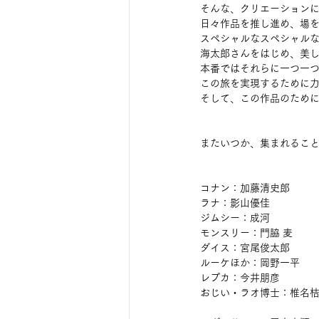
そんな、クリエーション
日々作品を推し進め、場
スペシャルなスペシャル
海太郎さんをはじめ、美
本番ではそれらに一つ一
この旅を実現するために
そして、この作品のため
またいつか、集まれるこ
コナン：加藤清史郎
ラナ：影山優佳
ジムシー：成河
モンスリー：門脇 麦
ダイス：宮尾俊太郎
ルーケほか：岡野一平
レプカ：今井朋彦
おじい・ラオ博士：椎名