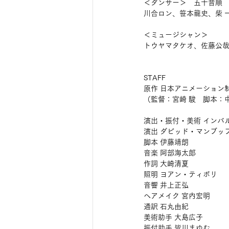
＜ダンサー＞　五十音順
川合ロン、笹本龍史、柴 一平
＜ミュージシャン＞
トウヤマタケオ、佐藤公哉
STAFF
原作 日本アニメーション
（監督：宮崎 駿　脚本：
演出・振付・美術 インバ
演出 ダビッド・マンブッ
脚本 伊藤靖朗
音楽 阿部海太郎
作詞 大崎清夏
照明 ヨアン・ティボリ
音響 井上正弘
ヘアメイク 宮内宏明
通訳 石丸由紀
美術助手 大島広子
振付助手 皆川まゆむ