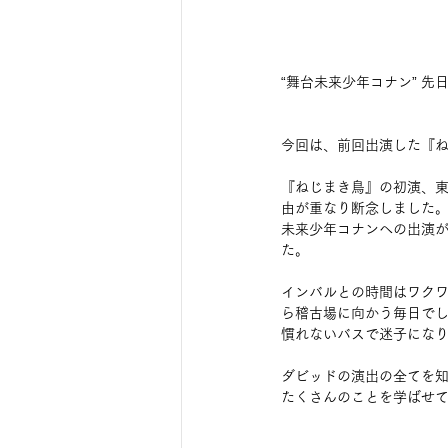
“舞台未来少年コナン” 
今回は、前回出演した『
『ねじまき鳥』の初演、
由が重なり断念しました
未来少年コナンへの出演
た。
インバルとの時間はワク
ら稽古場に向かう毎日で
慣れないバスで迷子にな
ダビッドの演出の全てを
たくさんのことを学ばせ