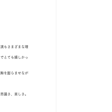
再演もさまざまな理
のでとても嬉しかっ
キ胸を膨らませなが
不思議さ、楽しさ。