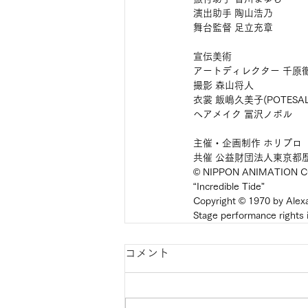
演出助手 陶山浩乃
舞台監督 足立充章
宣伝美術
アートディレクター 千原
撮影 森山将人
衣裳 飯嶋久美子(POTESAL
ヘアメイク 冨沢ノボル
主催・企画制作 ホリプロ
共催 公益財団法人東京都
© NIPPON ANIMATION CO
“Incredible Tide”
Copyright © 1970 by Alex
Stage performance rights 
コメント