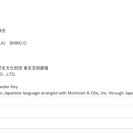
徹也
A)　SHIRO.O
歴史文化財団 東京芸術劇場
., LTD.
ander Key
in Japanese language arranged with McIntosh & Otis, Inc. through Jap