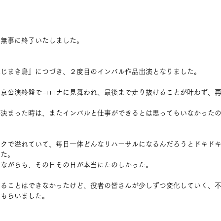
先日無事に終了いたしました。
ねじまき鳥』につづき、２度目のインバル作品出演となりました。
東京公演終盤でコロナに見舞われ、最後まで走り抜けることが叶わず、
。
が決まった時は、またインバルと仕事ができるとは思ってもいなかった
ワクで溢れていて、毎日一体どんなリハーサルになるんだろうとドキド
した。
りながらも、その日その日が本当にたのしかった。
知ることはできなかったけど、役者の皆さんが少しずつ変化していく、
てもらいました。