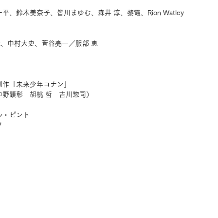
、鈴木美奈子、皆川まゆむ、森井 淳、黎霞、Rion Watley
、中村大史、萱谷亮一／服部 恵
制作「未来少年コナン」
中野顕彰　胡桃 哲　吉川惣司）
ル・ピント
フ