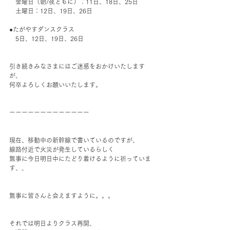
　金曜日（朝/夜ともに）：11日、18日、25日
　土曜日：12日、19日、26日
●たがやすダンスクラス
　5日、12日、19日、26日
引き続きみなさまにはご迷惑をおかけいたします
が、
何卒よろしくお願いいたします。
ーーーーーーーーーーーーー
現在、移動中の新幹線で書いているのですが、
線路付近で火災が発生しているらしく
無事に今日明日中にたどり着けるように祈っていま
す、、
無事に皆さんと会えますように。。。
それでは明日よりクラス再開、